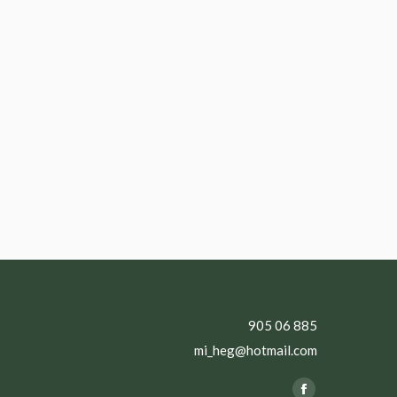
905 06 885
mi_heg@hotmail.com
Find us on: