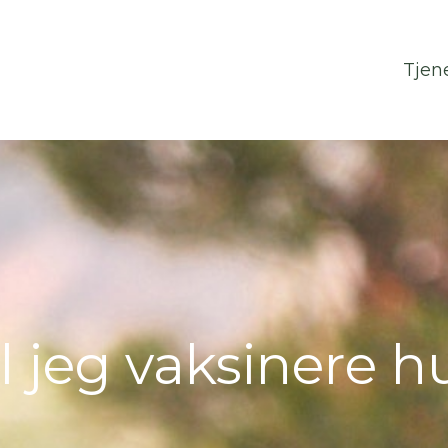
Tjen
Tjen
al jeg vaksinere 