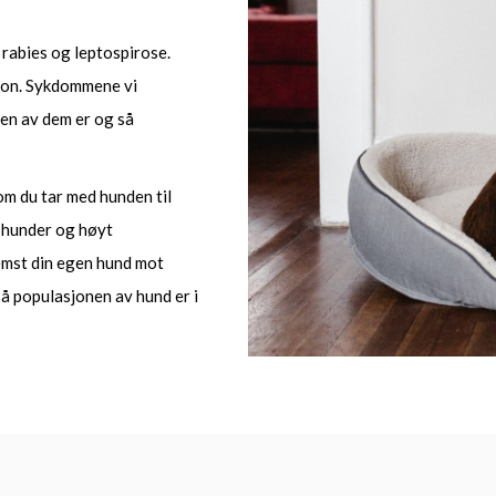
 rabies og leptospirose.
sjon. Sykdommene vi
en av dem er og så
om du tar med hunden til
e hunder og høyt
emst din egen hund mot
så populasjonen av hund er i